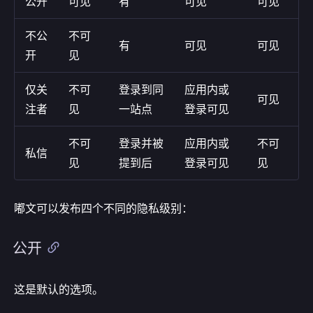
公开
可见
有
可见
可见
不公
不可
有
可见
可见
开
见
仅关
不可
登录到同
应用内或
可见
注者
见
一站点
登录可见
不可
登录并被
应用内或
不可
私信
见
提到后
登录可见
见
嘟文可以发布四个不同的隐私级别：
公开
这是默认的选项。